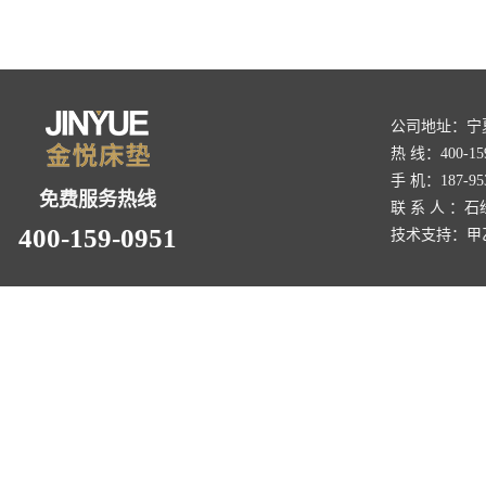
公司地址：宁
热 线：400-159
手 机：187-953
免费服务热线
联 系 人 ：石
400-159-0951
技术支持：
甲